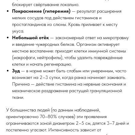
блокирует свёртывание локально.
Покраснение (гиперемия)
— результат расширения
мелких сосудов под действием гистаминов и
простагландинов из слюны. Кровь приливает к месту
укуса.
Небольшой отёк
— закономерный ответ на микротравму
и введение чужеродных белков. Организм активирует
местное воспаление: приходят клетки иммунной системы
(макрофаги, нейтрофилы), чтобы удалить повреждённые
клетки и начать регенерацию.
Зуд
— в норме может быть слабым или умеренным, часто
возникает на 2–3 сутки, когда ранка начинает заживать.
Причина — действие гистамина на нервные окончания и
механическое раздражение растущей грануляционной
ткани.
У большинства людей (по данным наблюдений,
ориентировочно 70–80% случаев) эти проявления
ограничиваются зоной диаметром 2–5 см, длятся 3–7 дней и
постепенно угасают. Интенсивность зависит от