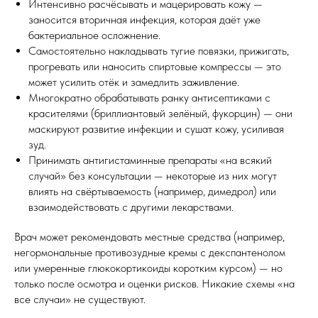
Интенсивно расчёсывать и мацерировать кожу —
заносится вторичная инфекция, которая даёт уже
бактериальное осложнение.
Самостоятельно накладывать тугие повязки, прижигать,
прогревать или наносить спиртовые компрессы — это
может усилить отёк и замедлить заживление.
Многократно обрабатывать ранку антисептиками с
красителями (бриллиантовый зелёный, фукорцин) — они
маскируют развитие инфекции и сушат кожу, усиливая
зуд.
Принимать антигистаминные препараты «на всякий
случай» без консультации — некоторые из них могут
влиять на свёртываемость (например, димедрол) или
взаимодействовать с другими лекарствами.
Врач может рекомендовать местные средства (например,
негормональные противозудные кремы с декспантенолом
или умеренные глюкокортикоиды коротким курсом) — но
только после осмотра и оценки рисков. Никакие схемы «на
все случаи» не существуют.