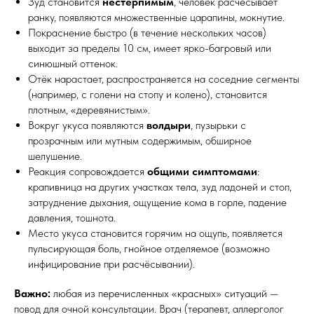
Зуд становится
нестерпимым
, человек расчёсывает
ранку, появляются множественные царапины, мокнутие.
Покраснение быстро (в течение нескольких часов)
выходит за пределы 10 см, имеет ярко-багровый или
синюшный оттенок.
Отёк нарастает, распространяется на соседние сегменты
(например, с голени на стопу и колено), становится
плотным, «деревянистым».
Вокруг укуса появляются
волдыри
, пузырьки с
прозрачным или мутным содержимым, обширное
шелушение.
Реакция сопровождается
общими симптомами
:
крапивница на других участках тела, зуд ладоней и стоп,
затруднение дыхания, ощущение кома в горле, падение
давления, тошнота.
Место укуса становится горячим на ощупь, появляется
пульсирующая боль, гнойное отделяемое (возможно
инфицирование при расчёсывании).
Важно:
любая из перечисленных «красных» ситуаций —
повод для очной консультации. Врач (терапевт, аллерголог