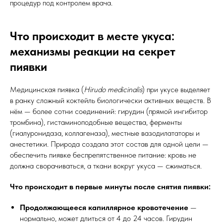
процедур под контролем врача.
Что происходит в месте укуса:
механизмы реакции на секрет
пиявки
Медицинская пиявка (
Hirudo medicinalis
) при укусе выделяет
в ранку сложный коктейль биологически активных веществ. В
нём — более сотни соединений: гирудин (прямой ингибитор
тромбина), гистаминоподобные вещества, ферменты
(гиалуронидаза, коллагеназа), местные вазодилататоры и
анестетики. Природа создала этот состав для одной цели —
обеспечить пиявке беспрепятственное питание: кровь не
должна сворачиваться, а ткани вокруг укуса — сжиматься.
Что происходит в первые минуты после снятия пиявки:
Продолжающееся капиллярное кровотечение
—
нормально, может длиться от 4 до 24 часов. Гирудин