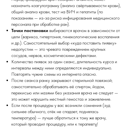
назначить коагулограмму (анализ свёртываемости крови),
общий анализ крови, тест на ВИЧ и гепатиты (по
показаниям — из-за риска инфицирования медицинского
персонала при обработке ран).
Точки постановки
выбираются врачом в зависимости от
цели (варикоз, гипертония, гинекологические воспаления
и др.). Самостоятельный выбор «куда поставить пиявку»
недопустим — это чревато повреждением крупных
сосудов, нервов, косметическими дефектами.
Количество пиявок за один сеанс, длительность курса и
интервалы между ними определяются индивидуально.
Повторять чужие схемы из интернета опасно.
После сеанса ранку закрывают стерильной повязкой;
самостоятельно обрабатывать её спиртом, йодом,
перекисью или мазями без указания врача не следует —
это может нарушить местный гемостаз и заживление.
Если после процедуры у вас возникли сомнения (зуд
сильнее обычного, отёк не спадает, поднялась
температура) — лучше обратиться к тому же врачу,
который проводил процедуру, или к терапевту/