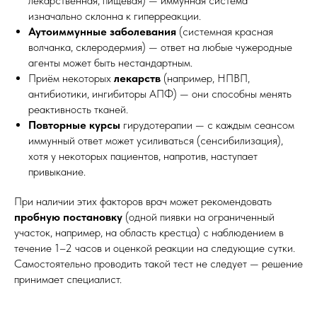
лекарственная, пищевая) — иммунная система
изначально склонна к гиперреакции.
Аутоиммунные заболевания
(системная красная
волчанка, склеродермия) — ответ на любые чужеродные
агенты может быть нестандартным.
Приём некоторых
лекарств
(например, НПВП,
антибиотики, ингибиторы АПФ) — они способны менять
реактивность тканей.
Повторные курсы
гирудотерапии — с каждым сеансом
иммунный ответ может усиливаться (сенсибилизация),
хотя у некоторых пациентов, напротив, наступает
привыкание.
При наличии этих факторов врач может рекомендовать
пробную постановку
(одной пиявки на ограниченный
участок, например, на область крестца) с наблюдением в
течение 1–2 часов и оценкой реакции на следующие сутки.
Самостоятельно проводить такой тест не следует — решение
принимает специалист.