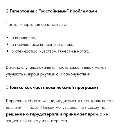
2.
Гипертония с “застойными” проблемами
Часто гипертония сочетается с:
o варикозом;
o нарушением венозного оттока;
o отёчностью, чувством тяжести в ногах.
В таких случаях локальная постановка пиявок может
улучшать микроциркуляцию и самочувствие.
3.
Только как часть комплексной программы
Коррекция образа жизни, медикаменты, контроль веса и
давления — база. Пиявки могут дополнять схему, но
решение о гирудотерапии принимает врач
, а не
пациент по совету из интернета.